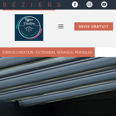
BÉZIERS



DEVIS GRATUIT
ESPACE CRÉATION : EXTENSION, VÉRANDA, PERGOLAS